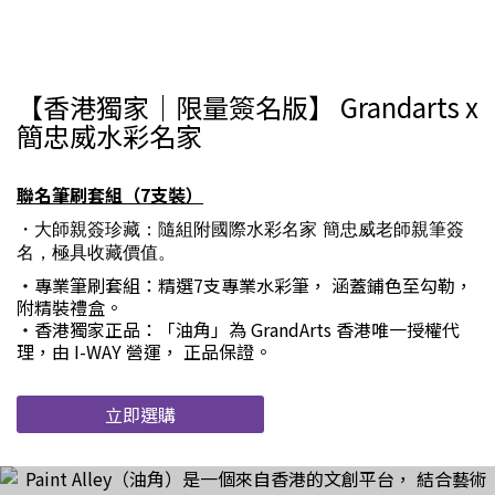
【香港獨家｜限量簽名版】 Grandarts x
簡忠威水彩名家
聯名筆刷套組（7支裝）
・大師親簽珍藏：隨組附國際水彩名家 簡忠威老師親筆簽
名，極具收藏價值。
・專業筆刷套組：精選7支專業水彩筆， 涵蓋鋪色至勾勒，
附精裝禮盒。
・香港獨家正品：「油角」為 GrandArts 香港唯一授權代
理，由 I-WAY 營運， 正品保證。
立即選購