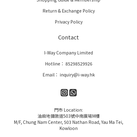
Return & Exchange Policy
Privacy Policy
Contact
I-Way Company Limited
Hotline： 85298529926
Email： inquiry@i-way.hk
門市 Location:
油麻地彌敦道503號中南廣場M樓
M/F, Chung Nam Center, 503 Nathan Road, Yau Ma Tei,
Kowloon