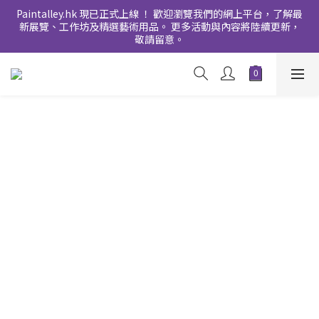
Paintalley.hk 現已正式上線 ！ 歡迎瀏覽我們的網上平台，了解最
新展覽、工作坊及精選藝術用品。 更多活動與內容將陸續更新，
敬請留意。