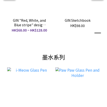
GIN "Red, White, and
GIN Sketchbook
Blue stripe" design
HK$98.00
Bag
HK$68.00 ~ HK$128.00
墨水系列