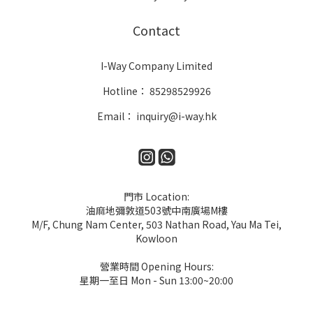
Contact
I-Way Company Limited
Hotline： 85298529926
Email： inquiry@i-way.hk
門市 Location:
油麻地彌敦道503號中南廣場M樓
M/F, Chung Nam Center, 503 Nathan Road, Yau Ma Tei,
Kowloon
營業時間 Opening Hours:
星期一至日 Mon - Sun 13:00~20:00