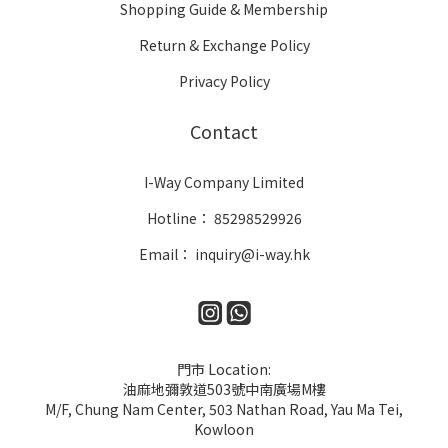
Shopping Guide & Membership
Return & Exchange Policy
Privacy Policy
Contact
I-Way Company Limited
Hotline： 85298529926
Email： inquiry@i-way.hk
門市 Location:
油麻地彌敦道503號中南廣場M樓
M/F, Chung Nam Center, 503 Nathan Road, Yau Ma Tei,
Kowloon