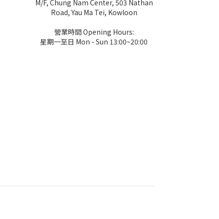
M/F, Chung Nam Center, 503 Nathan
Road, Yau Ma Tei, Kowloon
營業時間 Opening Hours:
星期一至日 Mon - Sun 13:00~20:00
k