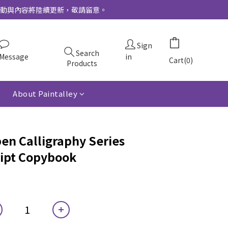
更多活動與內容將陸續更新，敬請留意。
Sign
Search
Message
in
Cart(0)
Products
About Paintalley
en Calligraphy Series
ript Copybook