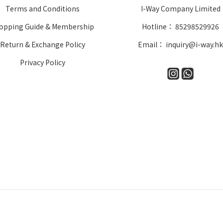
Terms and Conditions
I-Way Company Limited
opping Guide & Membership
Hotline： 85298529926
Return & Exchange Policy
Email： inquiry@i-way.h
Privacy Policy