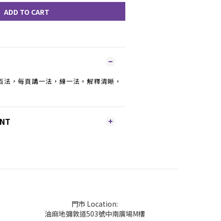
ADD TO CART
百法，每頁講一法，練一法。解釋清晰，
ENT
門市 Location:
油麻地彌敦道503號中南廣場M樓