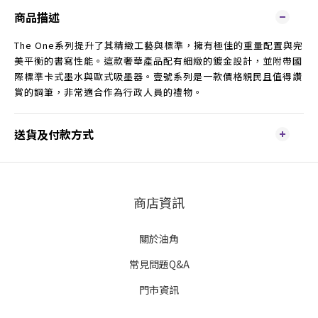
商品描述
The One系列提升了其精緻工藝與標準，擁有極佳的重量配置與完
美平衡的書寫性能。這款奢華產品配有細緻的鍍金設計，並附帶國
際標準卡式墨水與歐式吸墨器。壹號系列是一款價格親民且值得讚
賞的鋼筆，非常適合作為行政人員的禮物。
送貨及付款方式
商店資訊
關於油角
常見問題Q&A
門市資訊