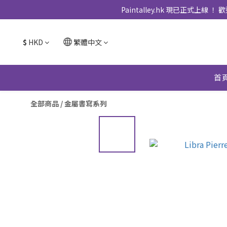
Paintalley.hk 現已正
$
HKD
繁體中文
首
全部商品
/
金屬書寫系列