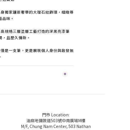
身獨家鑲嵌奢華的大理石紋飾環，細緻尊
藝品味。
高規格三層塗層工藝打造的深黑亮漆筆
潤，且歷久彌新。
僅是一支筆，更是展現個人身份與啟發無
。
門市 Location:
油麻地彌敦道503號中南廣場M樓
M/F, Chung Nam Center, 503 Nathan