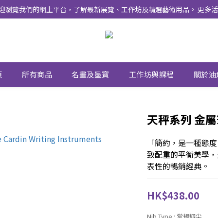
式上線 ！ 歡迎瀏覽我們的網上平台，了解最新展覽、工作坊及精選藝術用品。 
頁
所有商品
名畫及墨寶
工作坊與課程
關於油
天秤系列 金屬
「簡約，是一種態度
致配重的平衡美學，是 P
表性的暢銷經典。
HK$438.00
Nib Type
: 常規鋼尖