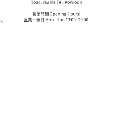
Road, Yau Ma Tei, Kowloon
營業時間 Opening Hours:
星期一至日 Mon - Sun 13:00~20:00
hk