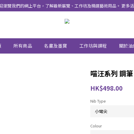
式上線 ！ 歡迎瀏覽我們的網上平台，了解最新展覽、工作坊及精選藝術用品。 
頁
所有商品
名畫及墨寶
工作坊與課程
關於油
喵汪系列 鋼筆
HK$498.00
Nib Type
Colour