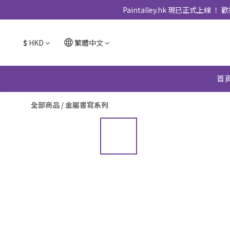
Paintalley.hk 現已正
$
HKD
繁體中文
首
全部商品
/
金屬書寫系列