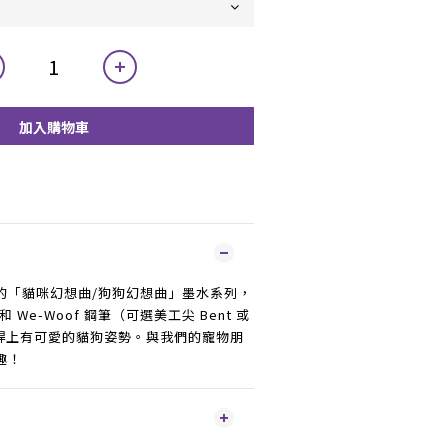
加入購物車
的「貓咪幻想曲/狗狗幻想曲」墨水系列，
和 We-Woof 鋼筆（可選美工尖 Bent 或
筆桿上有可愛的貓狗姿勢。與我們的寵物朋
趣！