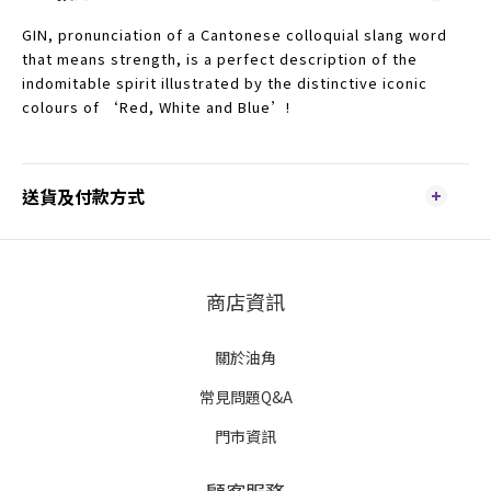
GIN, pronunciation of a Cantonese colloquial slang word
that means strength, is a perfect description of the
indomitable spirit illustrated by the distinctive iconic
colours of ‘Red, White and Blue’!
送貨及付款方式
商店資訊
關於油角
常見問題Q&A
門市資訊