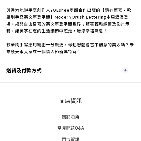
與香港地道手寫創作人YOEshee墨韻合作出版的【隨心而寫 - 軟
筆刷手寫英文摩登字體】Modern Brush Lettering本周浪漫登
場，揭開自由易寫的英文摩登字體世界；藉著輕鬆練習及影片示
範，讓美字在您的生活細節中遊走，增添幸福氣息！
軟筆刷手寫應用範圍十分廣泛，你也想體會當中創意的美妙嗎？未
來幾天跟大家來一個情人節新年特寫！
送貨及付款方式
商店資訊
關於油角
常見問題Q&A
門市資訊