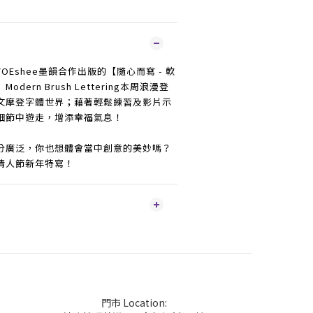
Eshee墨韻合作出版的【隨心而寫 - 軟
ern Brush Lettering本周浪漫登
文摩登字體世界；藉著輕鬆練習及影片示
細節中遊走，增添幸福氣息！
分廣泛，你也想體會當中創意的美妙嗎？
情人節新年特寫！
門市 Location: