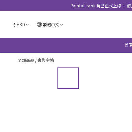
Paintalley.hk 現已正
$
HKD
繁體中文
首
全部商品
/
書與字帖