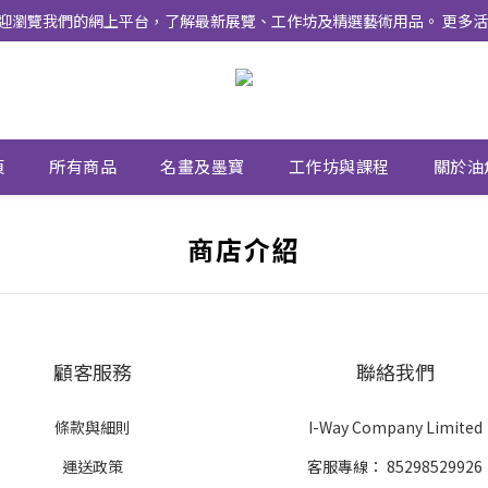
式上線 ！ 歡迎瀏覽我們的網上平台，了解最新展覽、工作坊及精選藝術用品。 
頁
所有商品
名畫及墨寶
工作坊與課程
關於油
商店介紹
顧客服務
聯絡我們
條款與細則
I-Way Company Limited
運送政策
客服專線：
85298529926