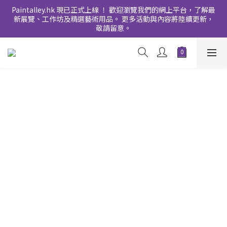
Paintalley.hk 現已正式上線 ！ 歡迎瀏覽我們的網上平台，了解最
新展覽、工作坊及精選藝術用品。 更多活動與內容將陸續更新，
敬請留意。