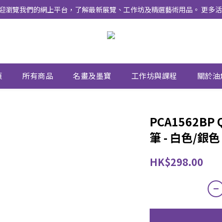
式上線 ！ 歡迎瀏覽我們的網上平台，了解最新展覽、工作坊及精選藝術用品。 
頁
所有商品
名畫及墨寶
工作坊與課程
關於油
PCA1562BP 
筆 - 白色/銀色
HK$298.00