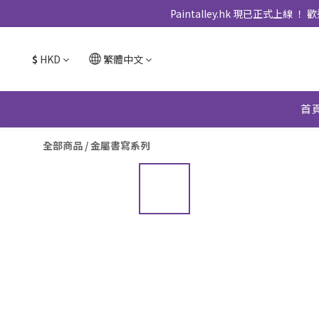
Paintalley.hk 現已正
$
HKD
繁體中文
首
全部商品
/
金屬書寫系列