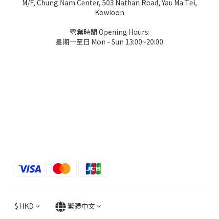
M/F, Chung Nam Center, 503 Nathan Road, Yau Ma Tei,
Kowloon
營業時間 Opening Hours:
星期一至日 Mon - Sun 13:00~20:00
$
HKD
繁體中文