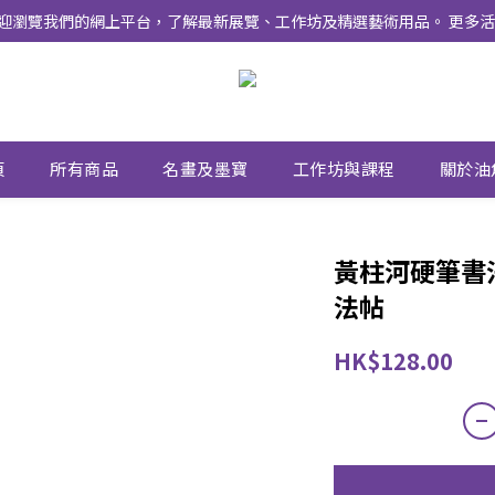
式上線 ！ 歡迎瀏覽我們的網上平台，了解最新展覽、工作坊及精選藝術用品。 
頁
所有商品
名畫及墨寶
工作坊與課程
關於油
黃柱河硬筆書法
法帖
HK$128.00