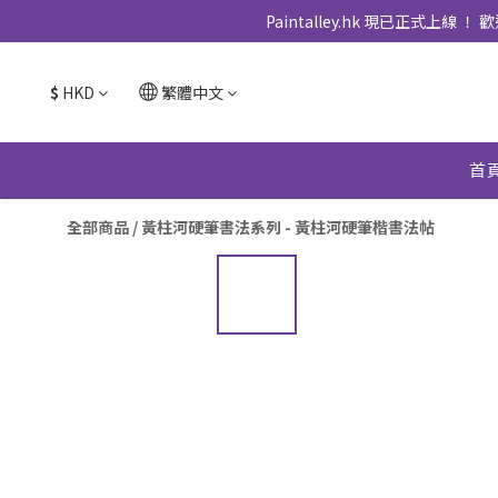
Paintalley.hk 現已正
$
HKD
繁體中文
首
全部商品
/
黃柱河硬筆書法系列 - 黃柱河硬筆楷書法帖