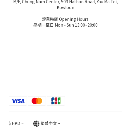
M/F, Chung Nam Center, 503 Nathan Road, Yau Ma Tei,
Kowloon
營業時間 Opening Hours:
星期一至日 Mon - Sun 13:00~20:00
$
HKD
繁體中文