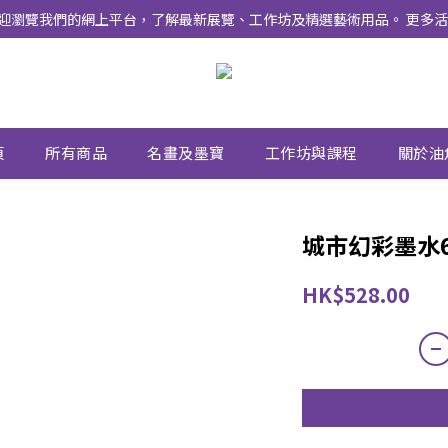
式上線 ！ 歡迎瀏覽我們的網上平台，了解最新展覽、工作坊及精選藝術用品。 
頁
所有商品
名畫及墨寶
工作坊與課程
關於油
城市幻彩墨水
HK$528.00