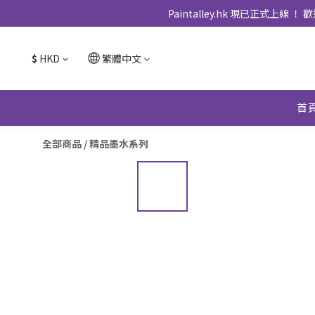
Paintalley.hk 現已正
$
HKD
繁體中文
首
全部商品
/
精品墨水系列