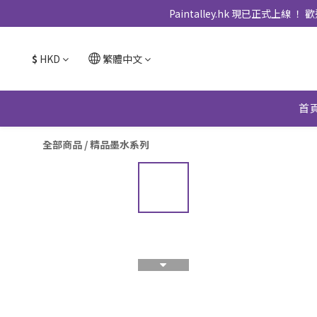
Paintalley.hk 現已正
$
HKD
繁體中文
首
全部商品
/
精品墨水系列