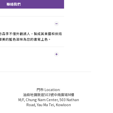
聯絡我們
丹森李不僅外觀誘人，製成其果醬和烘焙
甜美的藍色滋味為您的書寫上色。
門市 Location:
油麻地彌敦道503號中南廣場M樓
M/F, Chung Nam Center, 503 Nathan
Road, Yau Ma Tei, Kowloon