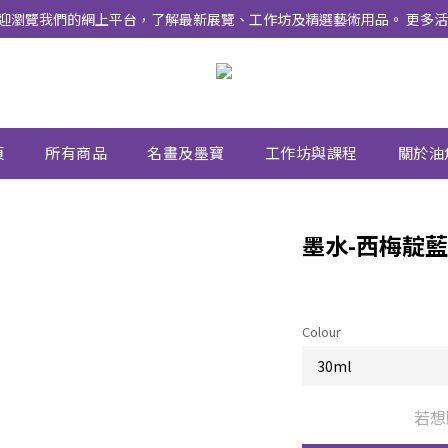
式上線 ！ 歡迎瀏覽我們的網上平台，了解最新展覽、工作坊及精選藝術用品。 
頁
所有商品
名畫及墨寶
工作坊與課程
關於油
墨水-西梅靛藍
Colour
若想