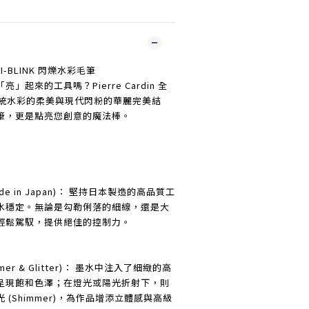
-BLINK 閃爍水彩毛筆
起來的工具嗎？Pierre Cardin 全
，將傳統水彩的柔美與現代閃粉的華麗完美結
筆，更是點亮您創意的魔法棒。
ade in Japan)： 堅持日本製造的高品質工
水穩定。無論是勾勒俐落的細線，還是大
輕鬆駕馭，提供絕佳的控制力。
mer & Glitter)： 墨水中注入了細緻的高
呈現飽和色澤；在燈光或陽光折射下，則
(Shimmer)，為作品增添立體感與高級