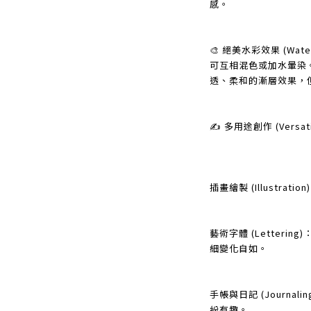
感。
🎨 絕美水彩效果 (Water
可互相混色或加水暈染
透、柔和的漸層效果，
✍️ 多用途創作 (Versati
插畫繪製 (Illustra
藝術字體 (Letteri
細變化自如。
手帳與日記 (Journa
紛有趣。