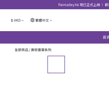
Paintalley.hk 現已正
$
HKD
繁體中文
首
全部商品
/
美術畫筆系列