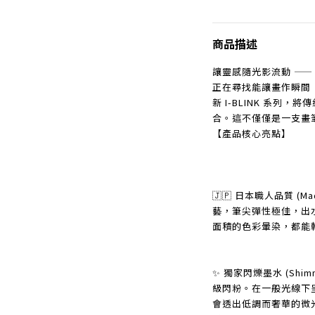
商品描述
讓靈感隨光影流動 —— I
正在尋找能讓畫作瞬間「亮」
新 I-BLINK 系列
合。這不僅僅是一支畫
【產品核心亮點】
🇯🇵 日本職人品質 (M
藝，筆尖彈性極佳，出
面積的色彩暈染，都能
✨ 獨家閃爍墨水 (Shim
級閃粉。在一般光線下
會透出低調而奢華的微光 