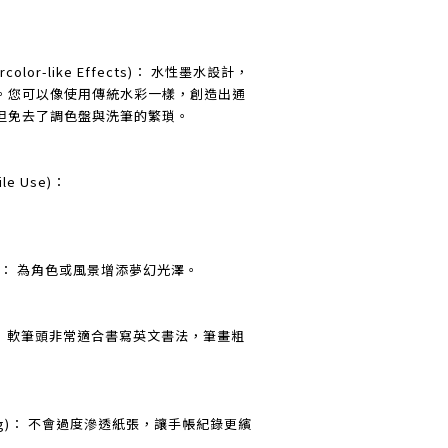
color-like Effects)： 水性墨水設計，
。您可以像使用傳統水彩一樣，創造出通
但免去了調色盤與洗筆的繁瑣。
le Use)：
tion)： 為角色或風景增添夢幻光澤。
ng)： 軟筆頭非常適合書寫英文書法，筆畫粗
ling)： 不會過度滲透紙張，讓手帳紀錄更繽