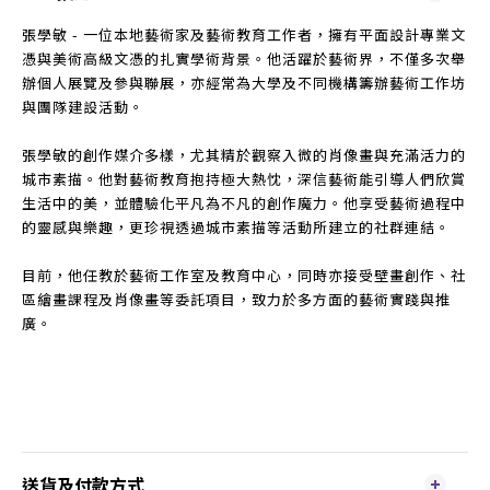
張學敏 - 一位本地藝術家及藝術教育工作者，擁有平面設計專業文
憑與美術高級文憑的扎實學術背景。他活躍於藝術界，不僅多次舉
辦個人展覽及參與聯展，亦經常為大學及不同機構籌辦藝術工作坊
與團隊建設活動。
張學敏的創作媒介多樣，尤其精於觀察入微的肖像畫與充滿活力的
城市素描。他對藝術教育抱持極大熱忱，深信藝術能引導人們欣賞
生活中的美，並體驗化平凡為不凡的創作魔力。他享受藝術過程中
的靈感與樂趣，更珍視透過城市素描等活動所建立的社群連結。
目前，他任教於藝術工作室及教育中心，同時亦接受壁畫創作、社
區繪畫課程及肖像畫等委託項目，致力於多方面的藝術實踐與推
廣。
送貨及付款方式