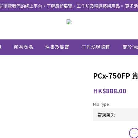
式上線 ！ 歡迎瀏覽我們的網上平台，了解最新展覽、工作坊及精選藝術用品。 
頁
所有商品
名畫及墨寶
工作坊與課程
關於油
PCx-750FP
HK$888.00
Nib Type