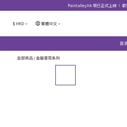
Paintalley.hk 現已正
$
HKD
繁體中文
首
全部商品
/
金屬書寫系列