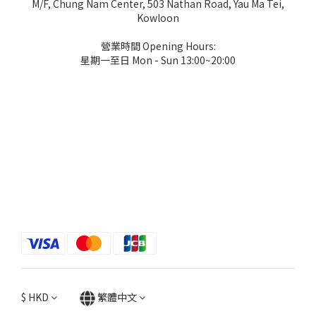
M/F, Chung Nam Center, 503 Nathan Road, Yau Ma Tei,
Kowloon
營業時間 Opening Hours:
星期一至日 Mon - Sun 13:00~20:00
$
HKD
繁體中文