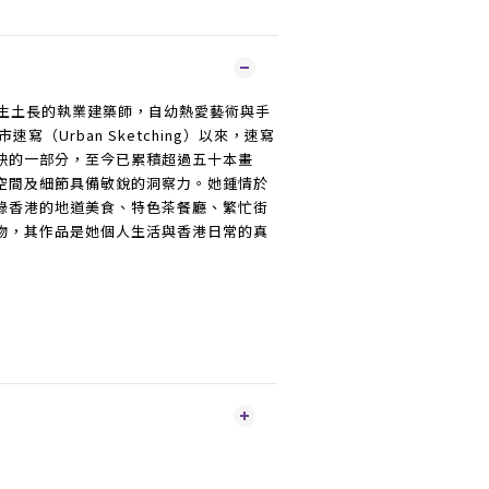
 香港土生土長的執業建築師，自幼熱愛藝術與手
速寫（Urban Sketching）以來，速寫
缺的一部分，至今已累積超過五十本畫
空間及細節具備敏銳的洞察力。她鍾情於
錄香港的地道美食、特色茶餐廳、繁忙街
物，其作品是她個人生活與香港日常的真