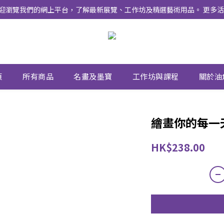
式上線 ！ 歡迎瀏覽我們的網上平台，了解最新展覽、工作坊及精選藝術用品。 
頁
所有商品
名畫及墨寶
工作坊與課程
關於油
繪畫你的每一
HK$238.00