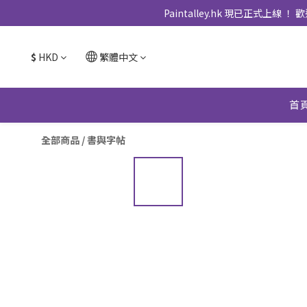
Paintalley.hk 現已正
$
HKD
繁體中文
首
全部商品
/
書與字帖